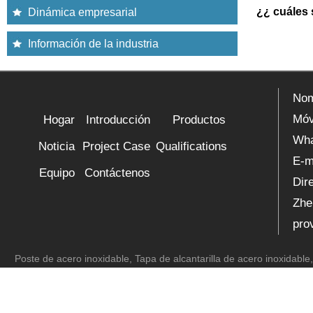
¿¿ cuáles 
Dinámica empresarial
Información de la industria
Nom
Móv
Hogar
Introducción
Productos
Wh
Noticia
Project Case
Qualifications
E-m
Equipo
Contáctenos
Dir
Zhe
pro
Poste de acero inoxidable
,
Tapa de alcantarilla de acero inoxidable