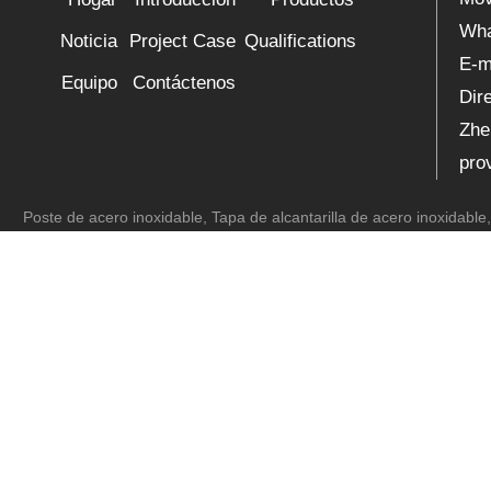
Wh
Noticia
Project Case
Qualifications
E-m
Equipo
Contáctenos
Dir
Zhe
pro
Poste de acero inoxidable
,
Tapa de alcantarilla de acero inoxidable