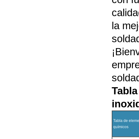
calida
la mej
solda
¡Bien
empre
solda
Tabla
inoxi
Tabla de elem
químicos