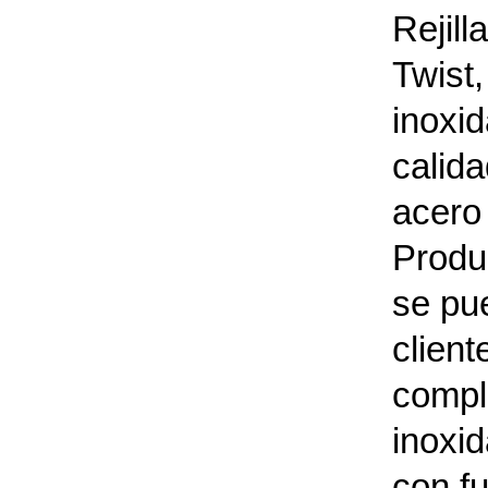
Rejill
Twist
inoxid
calida
acero
Produ
se pu
clien
compl
inoxi
con f