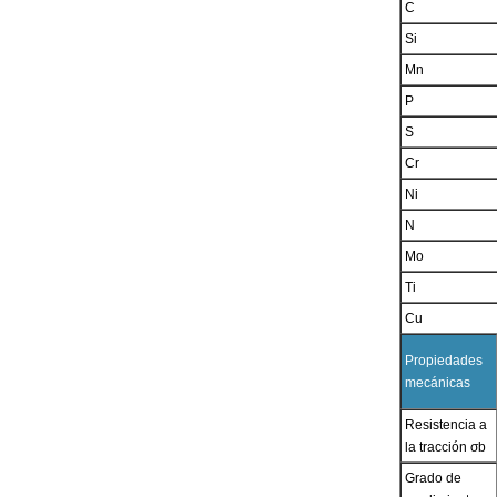
C
Si
Mn
P
S
Cr
Ni
N
Mo
Ti
Cu
Propiedades
mecánicas
Resistencia a
la tracción σb
Grado de