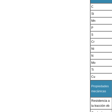
C
Si
Mn
P
S
Cr
Ni
N
Mo
Ti
Cu
Propiedades
mecánicas
Resistencia a
la tracción σb