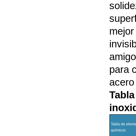
solid
superf
mejor
invisi
amigo
para c
acero
Tabla
inoxi
Tabla de elem
químicos