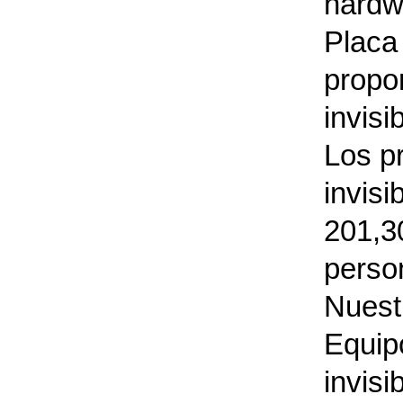
hardw
Placa 
propo
invisi
Los pr
invisi
201,3
person
Nuest
Equip
invisi