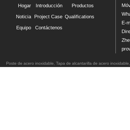
Móv
Hogar
Introducción
Productos
Wh
Noticia
Project Case
Qualifications
E-m
Equipo
Contáctenos
Dir
Zhe
pro
Poste de acero inoxidable
,
Tapa de alcantarilla de acero inoxidable